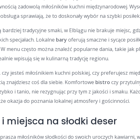
ewnością zadowolą miłośników kuchni międzynarodowej. Wys
 obsługa sprawiają, że to doskonały wybór na szybki posiłek
ą bardziej tradycyjne smaki, w Elblągu nie brakuje miejsc, g
ich specjałach. Lokalne
bary
oferują smaczne i sycące posiłk
 W menu często można znaleźć popularne dania, takie jak p
dealnie wpisują się w kulinarną tradycję regionu.
, czy jesteś miłośnikiem kuchni polskiej, czy preferujesz m
ią znajdziesz coś dla siebie. Komfortowe
bistro
czy przytul
ybko i tanio, nie rezygnując przy tym z jakości i smaku. Każd
akże okazja do poznania lokalnej atmosfery i gościnności.
i miejsca na słodki deser
aprasza miłośników słodkości do swoich uroczych kawiarni, 