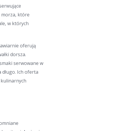
 serwujące
i morza, które
le, w których
kawiarnie oferują
ałki dorsza.
 a smaki serwowane w
 długo. Ich oferta
 kulinarnych
apomniane