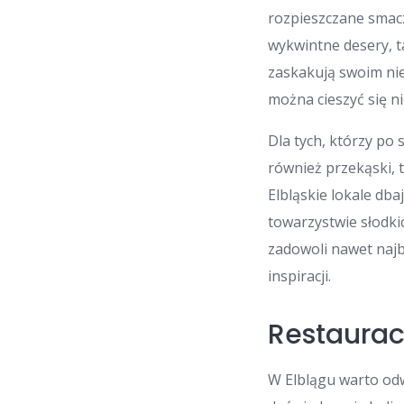
rozpieszczane smacz
wykwintne desery, t
zaskakują swoim nie
można cieszyć się n
Dla tych, którzy po
również przekąski, 
Elbląskie lokale db
towarzystwie słodki
zadowoli nawet najb
inspiracji.
Restaurac
W Elblągu warto odw