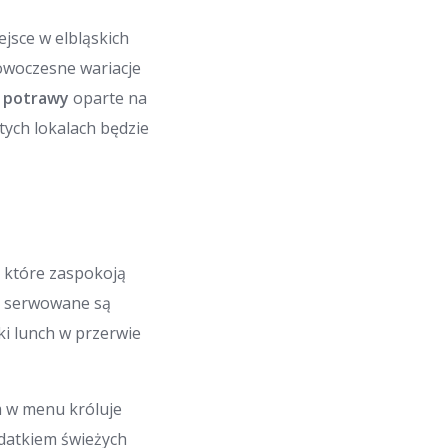
jsce w elbląskich
owoczesne wariacje
e
potrawy
oparte na
tych lokalach będzie
, które zaspokoją
ie serwowane są
bki lunch w przerwie
m w menu króluje
datkiem świeżych