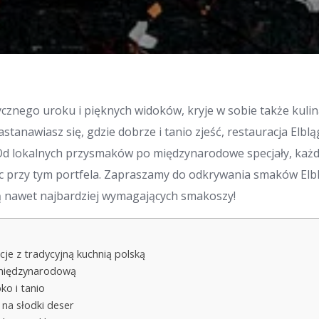
ycznego uroku i pięknych widoków, kryje w sobie także kulin
zastanawiasz się, gdzie dobrze i tanio zjeść, restauracja Elblą
Od lokalnych przysmaków po międzynarodowe specjały, każdy
jąc przy tym portfela. Zapraszamy do odkrywania smaków Elbl
 nawet najbardziej wymagających smakoszy!
cje z tradycyjną kuchnią polską
 międzynarodową
ko i tanio
 na słodki deser