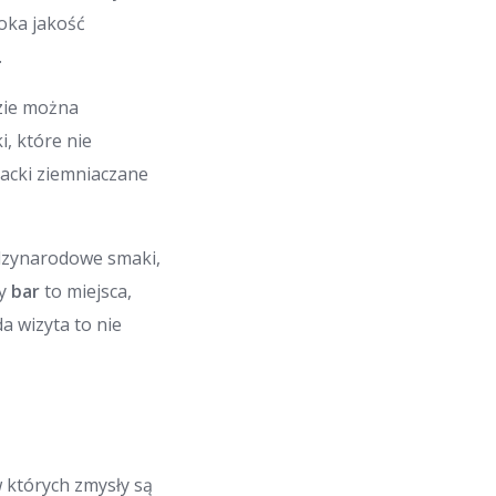
oka jakość
.
dzie można
i, które nie
lacki ziemniaczane
iędzynarodowe smaki,
ny
bar
to miejsca,
a wizyta to nie
w których zmysły są