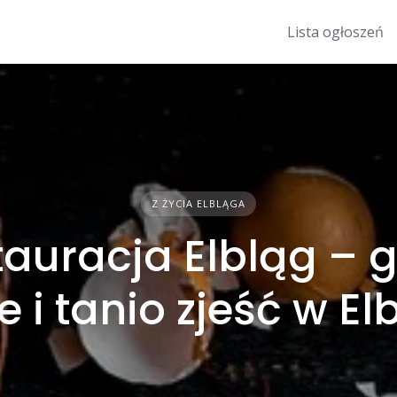
Lista ogłoszeń
Z ŻYCIA ELBLĄGA
tauracja Elbląg – g
 i tanio zjeść w E