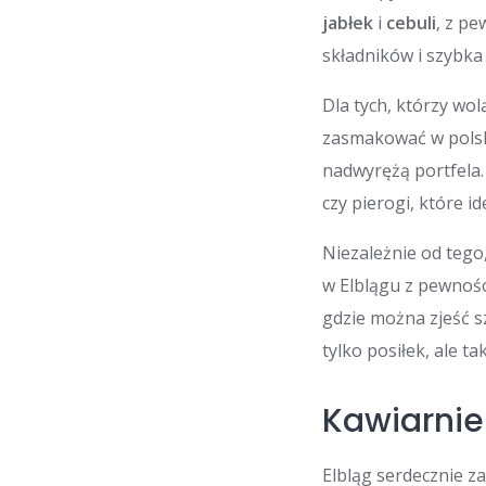
jabłek
i
cebuli
, z p
składników i szybka
Dla tych, którzy wol
zasmakować w polsk
nadwyrężą portfela.
czy pierogi, które i
Niezależnie od tego
w Elblągu z pewnośc
gdzie można zjeść sz
tylko posiłek, ale t
Kawiarnie 
Elbląg serdecznie z