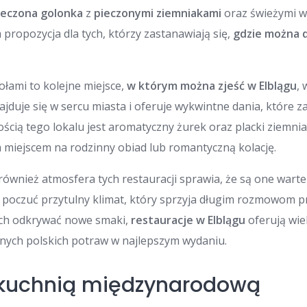
ieczona golonka
z
pieczonymi ziemniakami
oraz świeżymi 
 propozycja dla tych, którzy zastanawiają się,
gdzie można d
ołami to kolejne miejsce,
w którym można zjeść w Elblągu
,
najduje się w sercu miasta i oferuje wykwintne dania, które 
ścią tego lokalu jest aromatyczny żurek oraz placki ziemni
m miejscem na rodzinny obiad lub romantyczną kolację.
 również atmosfera tych restauracji sprawia, że są one wart
 poczuć przytulny klimat, który sprzyja długim rozmowom pr
ch odkrywać nowe smaki,
restauracje w Elblągu
oferują wie
nych polskich potraw w najlepszym wydaniu.
 kuchnią międzynarodową