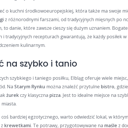
 o kuchni środkowoeuropejskiej, która także ma swoje mie
gi
z różnorodnymi farszami, od tradycyjnych mięsnych po n
m, to danie, które zawsze cieszy się dużym uznaniem. Bogat
h i tradycyjnych recepturach gwarantują, że każdy posiłek w 
dczeniem kulinarnym.
ć na szybko i tanio
ych szybkiego i taniego posiłku, Elbląg oferuje wiele miejsc
łód. Na
Starym Rynku
można znaleźć przytulne
bistro
, gdz
jak
żurek
czy klasyczna
pizza
. Jest to idealne miejsce na szy
 miasta.
a coś bardziej egzotycznego, warto odwiedzić lokal, w który
 z
krewetkami
. Te potrawy, przygotowywane na
maśle
z do