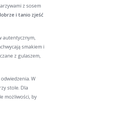
warzywami z sosem
obrze i tanio zjeść
 w autentycznym,
zachwycają smakiem i
aczane z gulaszem,
e odwiedzenia. W
zy stole. Dla
le możliwości, by