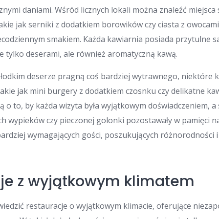
nymi daniami. Wśród licznych lokali można znaleźć miejsca
akie jak serniki z dodatkiem borowików czy ciasta z owocam
codziennym smakiem. Każda kawiarnia posiada przytulne sa
ie tylko deserami, ale również aromatyczną kawą.
 słodkim deserze pragną coś bardziej wytrawnego, niektóre 
takie jak mini burgery z dodatkiem czosnku czy delikatne kaw
ają o to, by każda wizyta była wyjątkowym doświadczeniem,
ch wypieków czy pieczonej golonki pozostawały w pamięci na
ardziej wymagających gości, poszukujących różnorodności i
je z wyjątkowym klimatem
iedzić restauracje o wyjątkowym klimacie, oferujące niez