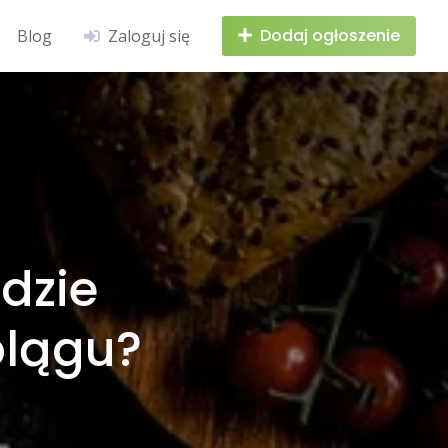
Dodaj ogłoszenie
Blog
Zaloguj się
dzie
lblągu?