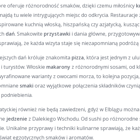
tóre oferuje różnorodność smaków, dzięki czemu miłośnicy
k
najdą tu wiele intrygujących miejsc do odkrycia. Restauracj
spirowane kuchnią włoską, hiszpańską czy azjatycką, kusz
ych
dań
. Smakowite
przystawki
i dania główne, przygotowyw
 sprawiają, że każda wizyta staje się niezapomnianą podróżą 
ejszych dań króluje znakomita
pizza
, która jest jednym z u
i turystów. Włoskie
makarony
z różnorodnymi sosami, od k
rafinowane warianty z owocami morza, to kolejna pozycja,
pomniane
smaki
oraz wyjątkowe połączenia składników czyni
 podniebienia.
jatyckiej również nie będą zawiedzeni, gdyż w Elblągu można
zne
jedzenie
z Dalekiego Wschodu. Od sushi po różnorodne
bie. Unikalne przyprawy i techniki kulinarne sprawiają, że ka
świat egzotycznych smaków i aromatów.