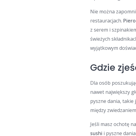
Nie można zapomnieć
restauracjach.
Piero
z serem i szpinakie
świeżych składnikac
wyjątkowym doświa
Gdzie zjeś
Dla osób poszukując
nawet największy g
pyszne dania, takie 
między zwiedzaniem
Jeśli masz ochotę n
sushi
i pyszne dania