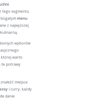
uchni
e z tego segmentu
ąc bogatym
menu
ane z najwyższej
kulinarną.
lubionych wyborów
lasycznego
 której warto
ą te potrawy
 znaleźć miejsca
sosy
i curry, każdy
żde danie