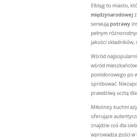
Elbląg to miasto, k
międzynarodowej
z
serwują
potrawy
in
pełnym różnorodn
jakości składników,
Wśród najpopularni
wśród mieszkańców 
pomidorowego po wy
spróbować. Nieza
prawdziwą ucztą dla
Miłośnicy kuchni az
oferujące autentyc
znajdzie coś dla sie
wprowadza gości w 