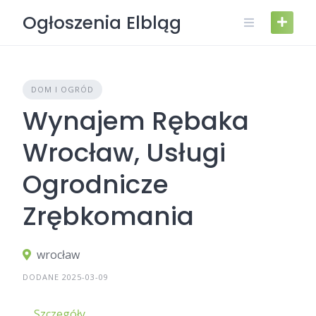
Skip
Ogłoszenia Elbląg
to
content
DOM I OGRÓD
Wynajem Rębaka
Wrocław, Usługi
Ogrodnicze
Zrębkomania
wrocław
DODANE 2025-03-09
Szczegóły