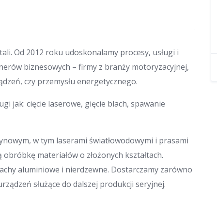
ali. Od 2012 roku udoskonalamy procesy, usługi i
tnerów biznesowych – firmy z branży motoryzacyjnej,
ządzeń, czy przemysłu energetycznego.
i jak: cięcie laserowe, gięcie blach, spawanie
owym, w tym laserami światłowodowymi i prasami
 obróbkę materiałów o złożonych kształtach.
blachy aluminiowe i nierdzewne. Dostarczamy zarówno
ządzeń służące do dalszej produkcji seryjnej.