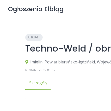
Skip
Ogłoszenia Elbląg
to
content
USŁUGI
Techno-Weld / ob
Imielin, Powiat bieruńsko-lędziński, Wojew
DODANE 2025-01-17
Szczegóły