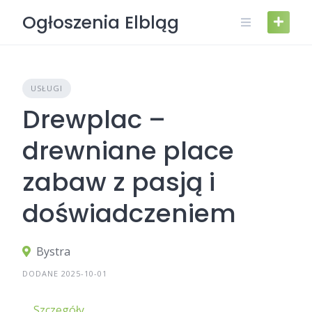
Skip
Ogłoszenia Elbląg
to
content
USŁUGI
Drewplac –
drewniane place
zabaw z pasją i
doświadczeniem
Bystra
DODANE 2025-10-01
Szczegóły