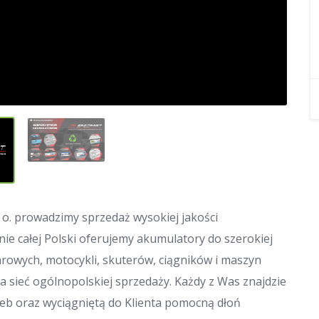
. o. prowadzimy sprzedaż wysokiej jakości
ie całej Polski oferujemy akumulatory do szerokiej
owych, motocykli, skuterów, ciągników i maszyn
na sieć ogólnopolskiej sprzedaży. Każdy z Was znajdzie
eb oraz wyciągniętą do Klienta pomocną dłoń