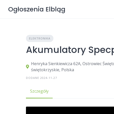
Skip
Ogłoszenia Elbląg
to
content
ELEKTRONIKA
Akumulatory Spec
Henryka Sienkiewicza 62A, Ostrowiec Święt
świętokrzyskie, Polska
DODANE 2024-11-27
Szczegóły