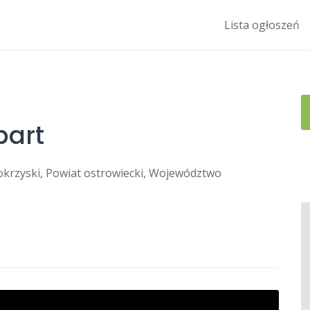
Lista ogłoszeń
part
okrzyski, Powiat ostrowiecki, Województwo