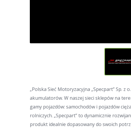
„Polska Sieć Motoryzacyjna „Specpart” Sp. z o
akumulatorów. W naszej sieci sklepów na teren
gamy pojazdów: samochodów i pojazdów ciężar
rolniczych. „Specpart” to dynamicznie rozwija
produkt idealnie dopasowany do swoich potrz