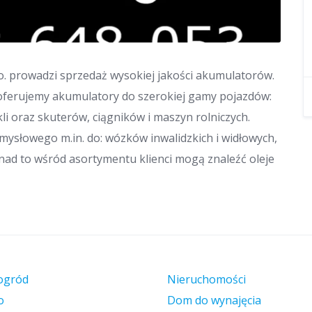
 o. prowadzi sprzedaż wysokiej jakości akumulatorów.
i oferujemy akumulatory do szerokiej gamy pojazdów:
 oraz skuterów, ciągników i maszyn rolniczych.
słowego m.in. do: wózków inwalidzkich i widłowych,
Ponad to wśród asortymentu klienci mogą znaleźć oleje
ogród
Nieruchomości
o
Dom do wynajęcia