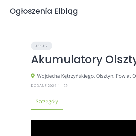
Skip
Ogłoszenia Elbląg
to
content
USŁUGI
Akumulatory Olszt
Wojciecha Kętrzyńskiego, Olsztyn, Powiat
DODANE 2024-11-29
Szczegóły