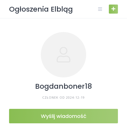
Skip
Ogłoszenia Elbląg
to
content
Bogdanboner18
CZŁONEK OD 2024-12-19
Wyślij wiadomość